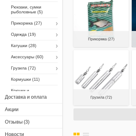
Рюкзаки, сумки
рыболовные
Прикормка
Одежда
Прикормка
(27)
Катушки
Аксессуары
Грузила
Кормушки
Крючки и
фурнитура
Доставка и оплата
Грузила
(72)
Поплавки
Акции
Лески, шнуры
Отзывы
Зимний ассортимент
Новости